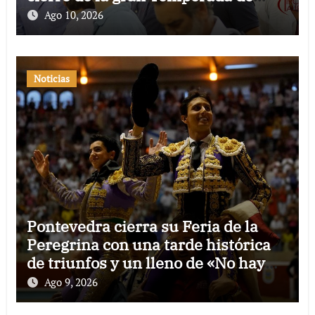
Verano de El Puerto
Ago 10, 2026
Noticias
Pontevedra cierra su Feria de la
Peregrina con una tarde histórica
de triunfos y un lleno de «No hay
billetes»
Ago 9, 2026