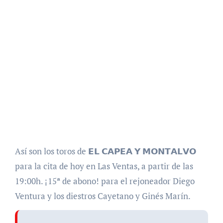
Así son los toros de 𝗘𝗟 𝗖𝗔𝗣𝗘𝗔 𝗬 𝗠𝗢𝗡𝗧𝗔𝗟𝗩𝗢
para la cita de hoy en Las Ventas, a partir de las
19:00h. ¡15ª de abono! para el rejoneador Diego
Ventura y los diestros Cayetano y Ginés Marín.