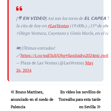
[🎥 𝗘𝗡 𝗩𝗜́𝗗𝗘𝗢] Así son los toros de 𝗘𝗟 𝗖𝗔𝗣𝗘𝗔 
la cita de hoy en
#LasVentas
(19:00h.). ¡15ª de abo
⚡️Diego Ventura, Cayetano y Ginés Marín, en el car
🎟️¡Últimas entradas!
🔗
https://t.co/wdi3sXjQhg
#SanIsidro2024
pic.twi
— Plaza de Las Ventas (@LasVentas)
May
26, 2024
Navegación
Bruno Martínez,
En vídeo los novillos de
de
anunciado en el ruedo de
Torrealba para esta tarde
Palencia
en Sevilla
entradas