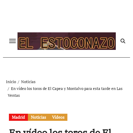
Ir
al
contenido
Inicio
Noticias
En vídeo los toros de El Capea y Montalvo para esta tarde en Las
Ventas
Madrid
Noticias
Vídeos
En vídeo los toros de El