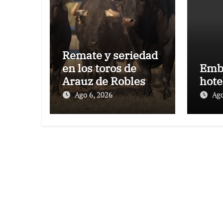
Remate y seriedad
en los toros de
Emb
Arauz de Robles
hote
para la despedida
Ago 6, 2026
Ago
de Víctor Puerto de
Ciudad Real y el
gran momento de
Luque y Navalón