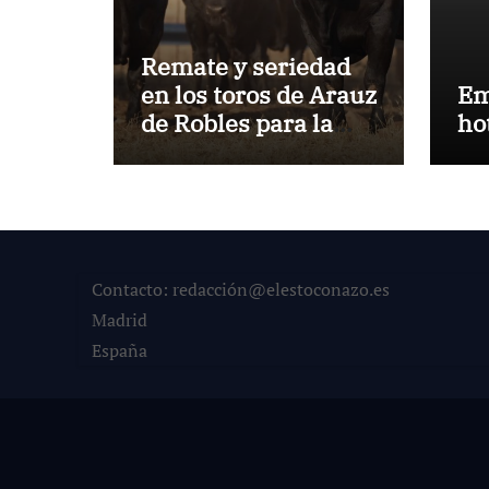
Remate y seriedad
en los toros de Arauz
Em
de Robles para la
ho
despedida de Víctor
Puerto de Ciudad
Real y el gran
momento de Luque
y Navalón
Contacto: redacción@elestoconazo.es
Madrid
España