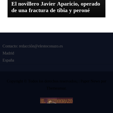
El novillero Javier Aparicio, operado
de una fractura de tibia y peroné
Contacto: redacción@elestoconazo.es
Madrid
España
Copyright © Todos los derechos reservados¡
|
Paper News
por
Themeansar
.