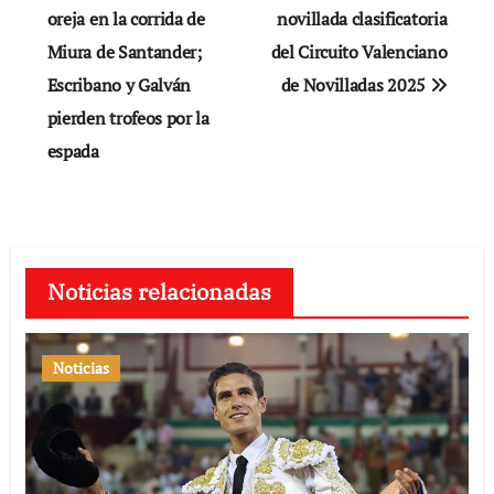
de
oreja en la corrida de
novillada clasificatoria
Miura de Santander;
del Circuito Valenciano
entradas
Escribano y Galván
de Novilladas 2025
pierden trofeos por la
espada
Noticias relacionadas
Noticias