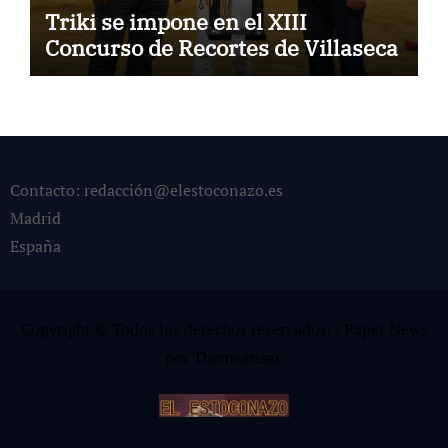
Triki se impone en el XIII
Concurso de Recortes de Villaseca
Contacto: redacción@elestoconazo.es
Madrid
España
Copyright © Todos los derechos reservados¡
|
Paper News
por
Themeansar
.