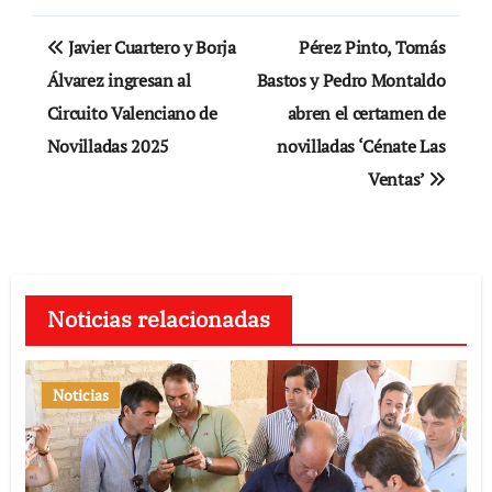
Navegación
Javier Cuartero y Borja
Pérez Pinto, Tomás
de
Álvarez ingresan al
Bastos y Pedro Montaldo
Circuito Valenciano de
abren el certamen de
entradas
Novilladas 2025
novilladas ‘Cénate Las
Ventas’
Noticias relacionadas
Noticias