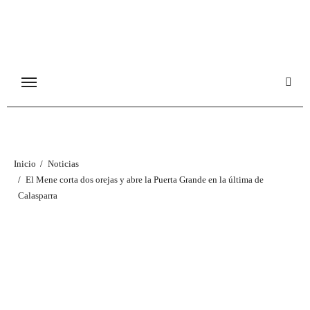
Ir
al
contenido
Inicio
Noticias
El Mene corta dos orejas y abre la Puerta Grande en la última de
Calasparra