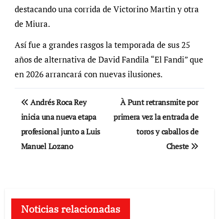
destacando una corrida de Victorino Martin y otra
de Miura.
Así fue a grandes rasgos la temporada de sus 25
años de alternativa de David Fandila “El Fandi” que
en 2026 arrancará con nuevas ilusiones.
Navegación
Andrés Roca Rey
À Punt retransmite por
de
inicia una nueva etapa
primera vez la entrada de
profesional junto a Luis
toros y caballos de
entradas
Manuel Lozano
Cheste
Noticias relacionadas