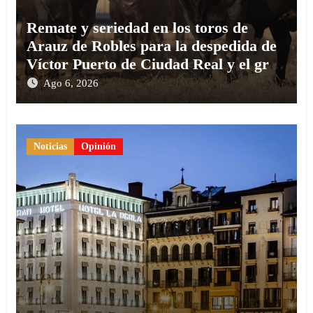
Remate y seriedad en los toros de
Arauz de Robles para la despedida de
Víctor Puerto de Ciudad Real y el gran
momento de Luque y Navalón
Ago 6, 2026
Noticias
Opinión