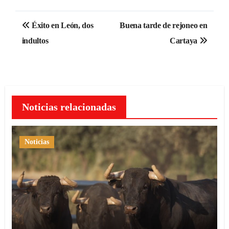
Navegación
Éxito en León, dos
Buena tarde de rejoneo en
de
indultos
Cartaya
entradas
Noticias relacionadas
Noticias