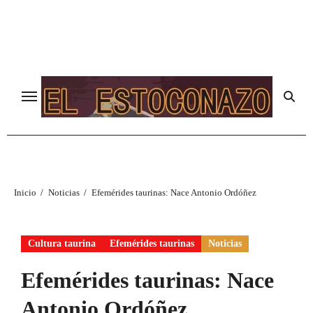
Ir
al
contenido
Inicio
Noticias
Efemérides taurinas: Nace Antonio Ordóñez
Cultura taurina
Efemérides taurinas
Noticias
Efemérides taurinas: Nace
Antonio Ordóñez