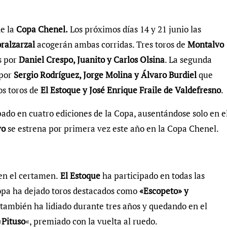
de la
Copa Chenel.
Los próximos días 14 y 21 junio las
oralzarzal
acogerán ambas corridas. Tres toros de
Montalvo
s por
Daniel Crespo, Juanito y Carlos Olsina
. La segunda
 por
Sergio Rodríguez, Jorge Molina y Álvaro Burdiel
que
os toros de
El Estoque y José Enrique Fraile de Valdefresno
.
pado en cuatro ediciones de la Copa, ausentándose solo en e
vo
se estrena por primera vez este año en la Copa Chenel.
en el certamen.
El Estoque
ha participado en todas las
Copa ha dejado toros destacados como
«Escopeto» y
también ha lidiado durante tres años y quedando en el
«
Pituso
«, premiado con la vuelta al ruedo.