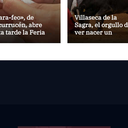
ara-feo», de
Villaseca de la
currucén, abre
Sagra, el orgullo 
ta tarde la Feria de
ver nacer un
 Peregrina de
torero:Gorka Jere
ntevedra
debutará vestido 
luces ante su pue