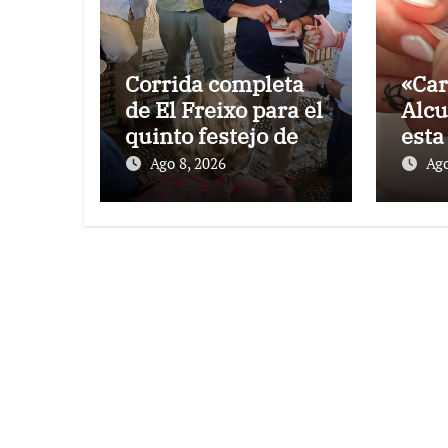
Corrida completa
«Car
de El Freixo para el
Alcu
quinto festejo de la
esta
Temporada de
de l
Ago 8, 2026
Ago
Verano en El
Pon
Puerto