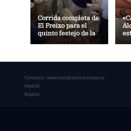
Corrida completa de
«C
El Freixo para el
Al
quinto festejo de la
es
Temporada de
la
Verano en El Puerto
Po
Contacto: redacción@elestoconazo.es
Madrid
España