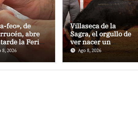
a-feo», de
Villaseca de la
rrucén, abre
Sagra, el orgullo de
 tarde la Feria
ver nacer un
a Peregrina de
torero:Gorka Jerez
 8, 2026
Ago 8, 2026
tevedra
debutará vestido
de luces ante su
pueblo