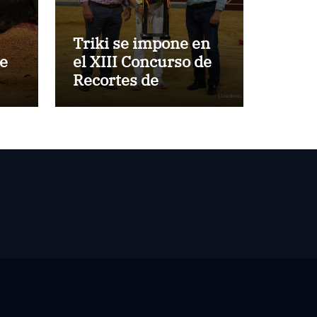
Triki se impone en
de
el XIII Concurso de
Recortes de
z
Villaseca
de
blo