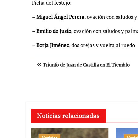
Ficha del festejo:
–
Miguel Ángel Perera
, ovación con saludos y
–
Emilio de Justo
, ovación con saludos y palm
–
Borja
Jiménez
, dos orejas y vuelta al ruedo
Navegación
Triunfo de Juan de Castilla en El Tiemblo
de
entradas
Noticias relacionadas
Noticias
Notic