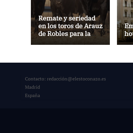
Remate y seriedad
en los toros de Arauz
Em
de Robles para la
ho
despedida de Víctor
Puerto de Ciudad
Real y el gran
momento de Luque
y Navalón
Contacto: redacción@elestoconazo.es
Madrid
España