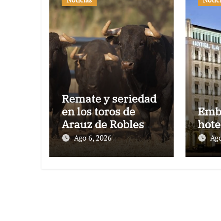
Remate y seriedad
en los toros de
Emb
Arauz de Robles
hote
para la despedida
Ago 6, 2026
Ago
de Víctor Puerto de
Ciudad Real y el
gran momento de
Luque y Navalón