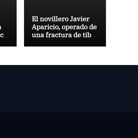
El novillero Javier
a
Aparicio, operado de
aca
una fractura de tibia
y peroné