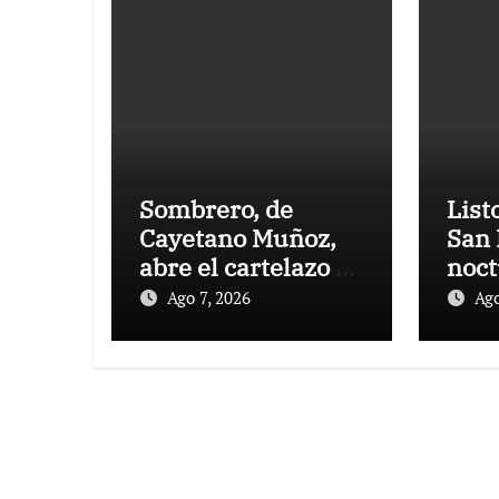
Sombrero, de
List
Cayetano Muñoz,
San 
abre el cartelazo de
noct
Marbella
rejo
Ago 7, 2026
Ago
Puer