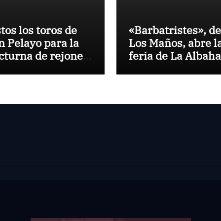
stos los toros de
«Barbatristes», de
n Pelayo para la
Los Maños, abre l
cturna de rejones
feria de La Albah
 El Puerto
de Huesca