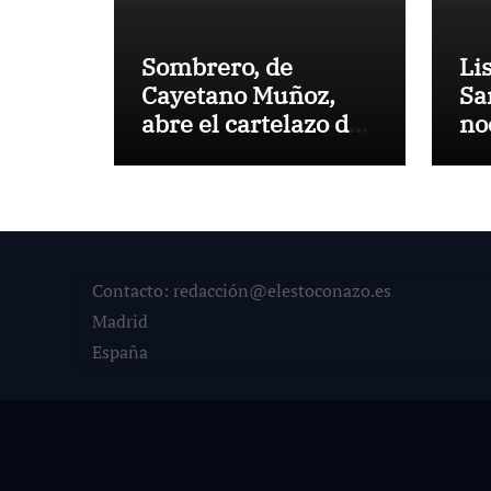
Sombrero, de
Li
Cayetano Muñoz,
Sa
abre el cartelazo de
no
Marbella
en
Contacto: redacción@elestoconazo.es
Madrid
España