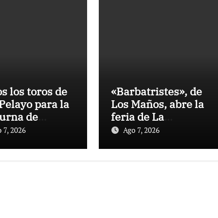
os los toros de
«Barbatristes», de
Pelayo para la
Los Maños, abre la
urna de
feria de La
nes en El
Albahaca de
 7, 2026
Ago 7, 2026
to
Huesca