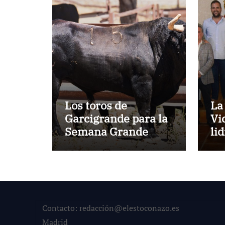
Los toros de
La
Garcigrande para la
Vi
Semana Grande
li
Donostiarra
ve
To
la
co
su
Contacto: redacción@elestoconazo.es
Madrid