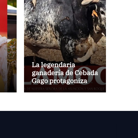
La legendaria
ganadería de Cebada
Gago protagoniza
una cita inédita en
Calamocha