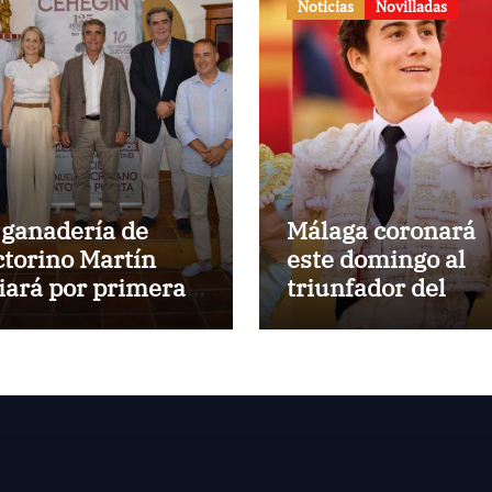
Noticias
Novilladas
 ganadería de
Málaga coronará
ctorino Martín
este domingo al
diará por primera
triunfador del
z en la Plaza de
Circuito de
ros de Cehegín en
Novilladas de
 corrida
Andalucía 2026
nmemorativa de
 125 aniversario