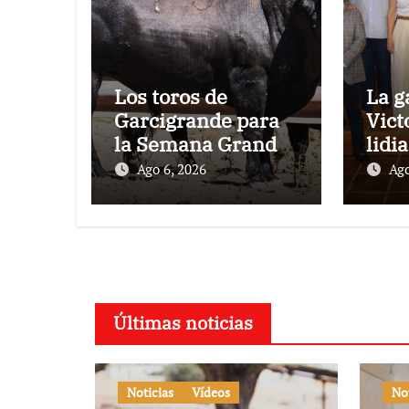
Los toros de
La g
Garcigrande para
Vict
la Semana Grande
lidi
Donostiarra
vez 
Ago 6, 2026
Ago
Toro
en l
con
su 1
Últimas noticias
Noticias
Vídeos
No