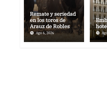
Remate y seriedad
en los toros de
Emb
Arauz de Robles
hote
para la despedida
Ago 6, 2026
Ago
de Víctor Puerto de
Ciudad Real y el
gran momento de
Luque y Navalón