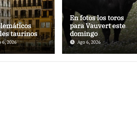
En fotos los toros
lemáticos
para Vauvert este
les taurinos
domingo
 6, 2026
Ago 6, 2026