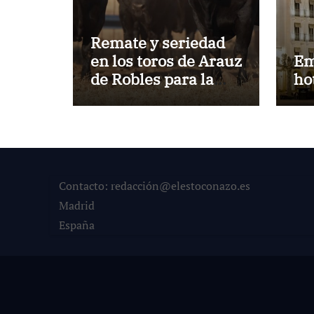
Remate y seriedad
en los toros de Arauz
Em
de Robles para la
ho
despedida de Víctor
Puerto de Ciudad
Real y el gran
momento de Luque
y Navalón
Contacto: redacción@elestoconazo.es
Madrid
España