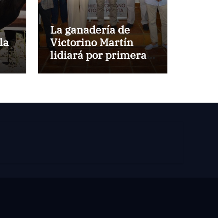
La ganadería de
la
Victorino Martín
lidiará por primera
vez en la Plaza de
Toros de Cehegín en
la corrida
conmemorativa de
su 125 aniversario