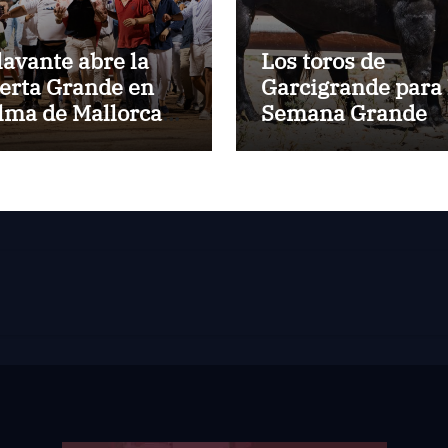
lavante abre la
Los toros de
erta Grande en
Garcigrande para 
lma de Mallorca
Semana Grande
n una gran tarde
Donostiarra
te los Cuvillo