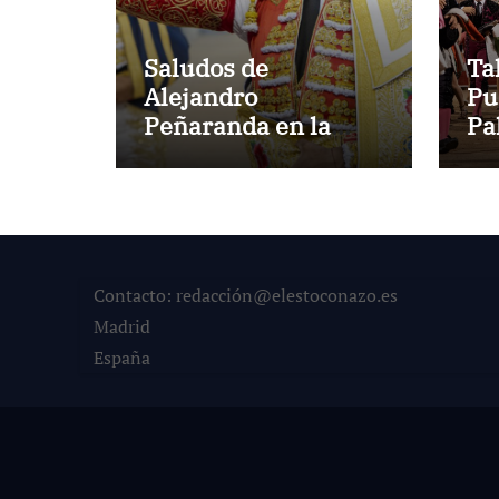
Saludos de
Ta
Alejandro
Pu
Peñaranda en la
Pa
primera corrida de
co
toros de agosto
an
Contacto: redacción@elestoconazo.es
Madrid
España