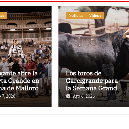
ias
Noticias
Vídeos
vante abre la
Los toros de
ta Grande en
Garcigrande para
a de Mallorca
la Semana Grande
una gran tarde
Donostiarra
 7, 2026
Ago 6, 2026
 los Cuvillo