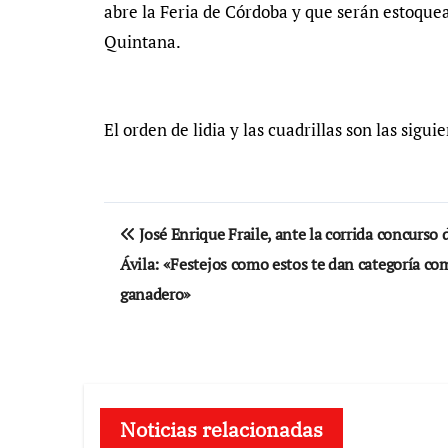
abre la Feria de Córdoba y que serán estoque
Quintana.
El orden de lidia y las cuadrillas son las sigui
Navegación
José Enrique Fraile, ante la corrida concurso 
de
Ávila: «Festejos como estos te dan categoría co
entradas
ganadero»
Noticias relacionadas