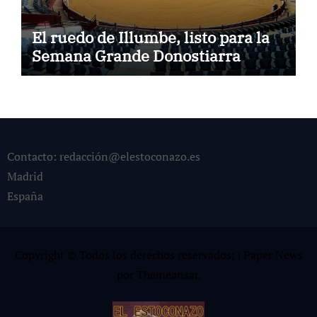
El ruedo de Illumbe, listo para la
Semana Grande Donostiarra
Contacto: redacción@elestoconazo.es
Madrid
España
Copyright © Todos los derechos reservados¡
|
Paper News
por
Themeansar
.