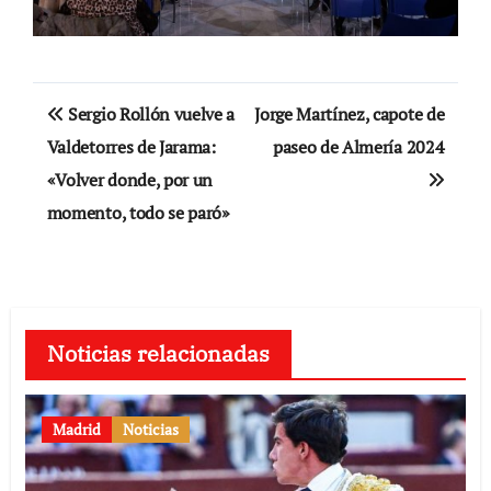
Navegación
Sergio Rollón vuelve a
Jorge Martínez, capote de
de
Valdetorres de Jarama:
paseo de Almería 2024
«Volver donde, por un
entradas
momento, todo se paró»
Noticias relacionadas
Madrid
Noticias