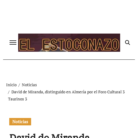
Ir
al
contenido
Inicio
Noticias
David de Miranda, distinguido en Almería por el Foro Cultural 3
Taurinos 3
Noticias
David de Miranda,