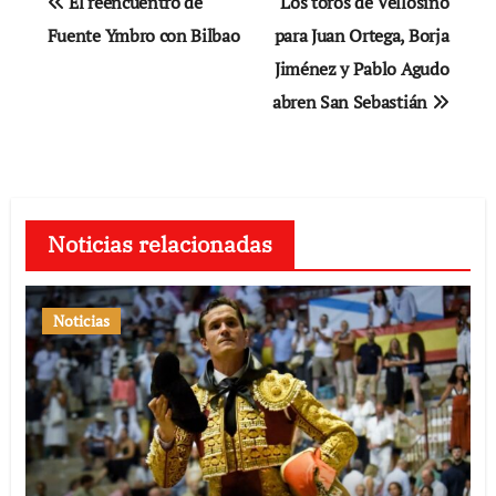
El reencuentro de
Los toros de Vellosino
de
Fuente Ymbro con Bilbao
para Juan Ortega, Borja
Jiménez y Pablo Agudo
entradas
abren San Sebastián
Noticias relacionadas
Noticias