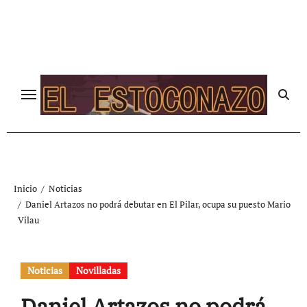
Ir
al
contenido
Inicio
Noticias
Daniel Artazos no podrá debutar en El Pilar, ocupa su puesto Mario
Vilau
Noticias
Novilladas
Daniel Artazos no podrá