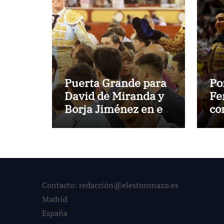
Puerta Grande para
Po
David de Miranda y
Fe
Borja Jiménez en el
co
cierre de la gran
hi
Temporada de
y 
Verano de El Puerto
ha
Contacto: redacción@elestoconazo.es
Madrid
España