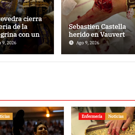
evedra cierra
eria de la
Sebastien Castella
grina con una
herido en Vauvert
e histórica de
 9, 2026
Ago 9, 2026
nfos y un lleno
No hay
etes»
ticias
Enfermería
Noticias