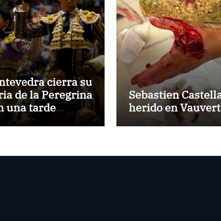
ntevedra cierra su
ria de la Peregrina
Sebastien Castell
n una tarde
herido en Vauvert
stórica de triunfos
un lleno de «No
y billetes»