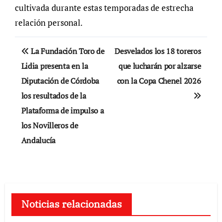
cultivada durante estas temporadas de estrecha
relación personal.
Navegación
La Fundación Toro de
Desvelados los 18 toreros
de
Lidia presenta en la
que lucharán por alzarse
Diputación de Córdoba
con la Copa Chenel 2026
entradas
los resultados de la
Plataforma de impulso a
los Novilleros de
Andalucía
Noticias relacionadas