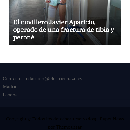
El novillero Javier Aparicio,
operado de una fractura de tibia y
peroné
Contacto: redacción@elestoconazo.es
Madrid
España
Copyright © Todos los derechos reservados¡
|
Paper News
por
Themeansar
.