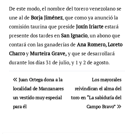
De este modo, el nombre del torero venezolano se
une al de
Borja Jiménez
, que como ya anunció la
comisión taurina que preside
Joxín Iriarte
estará
presente dos tardes en
San Ignacio
, un abono que
contará con las ganaderías de
Ana Romero, Loreto
Charro
y
Murteira Grave,
y que se desarrollará
durante los días 31 de julio, y 1 y 2 de agosto.
Navegación
Juan Ortega dona a la
Los mayorales
de
localidad de Manzanares
reivindican el alma del
un vestido muy especial
toro en “La sabiduría del
entradas
para él
Campo Bravo”