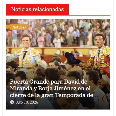
Noticias relacionadas
Noticias
Puerta Grande para David de
Miranda y Borja Jiménez en el
cierre de la gran Temporada de
Verano de El Puerto
Ago 10, 2026