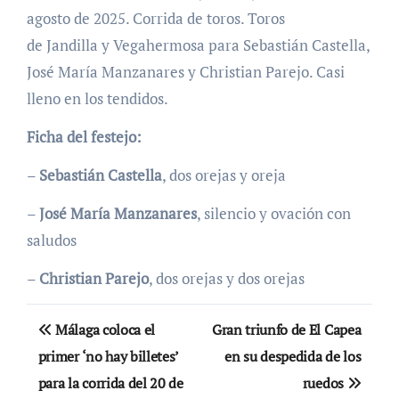
agosto de 2025. Corrida de toros. Toros
de Jandilla y Vegahermosa para Sebastián Castella,
José María Manzanares y Christian Parejo. Casi
lleno en los tendidos.
Ficha del festejo:
–
Sebastián Castella
, dos orejas y oreja
–
José María
Manzanares
, silencio y ovación con
saludos
–
Christian Parejo
, dos orejas y dos orejas
Navegación
Málaga coloca el
Gran triunfo de El Capea
de
primer ‘no hay billetes’
en su despedida de los
para la corrida del 20 de
ruedos
entradas