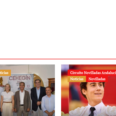
ticias
Circuito Novilladas Andaluc
Noticias
Novilladas