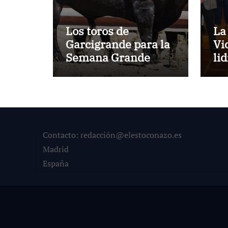
Los toros de
La
Garcigrande para la
Vi
Semana Grande
li
Donostiarra
ve
To
la
co
su
Contacto: redacción@elestoconazo.es
Madrid
España