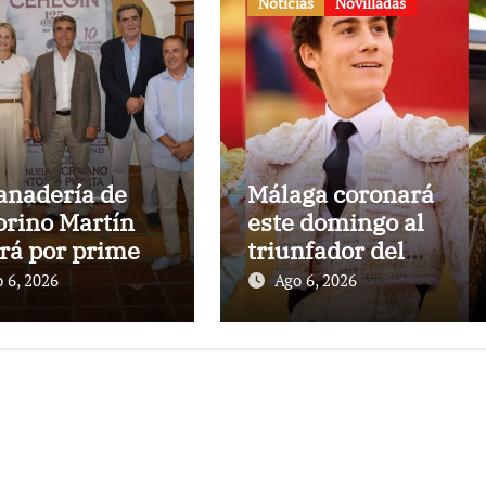
Noticias
Novilladas
anadería de
Málaga coronará
orino Martín
este domingo al
ará por primera
triunfador del
en la Plaza de
Circuito de
 6, 2026
Ago 6, 2026
s de Cehegín
Novilladas de
a corrida
Andalucía 2026
memorativa de
25 aniversario