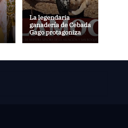
La legendaria
ganadería de Cebada
Gago protagoniza
una cita inédita en
Calamocha