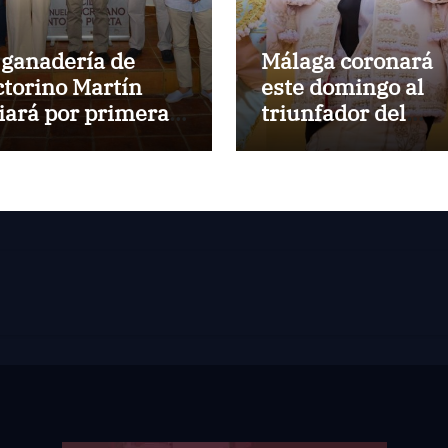
 ganadería de
Málaga coronará
ctorino Martín
este domingo al
diará por primera
triunfador del
z en la Plaza de
Circuito de
ros de Cehegín en
Novilladas de
 corrida
Andalucía 2026
nmemorativa de
 125 aniversario