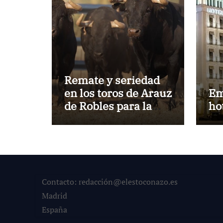
Remate y seriedad
en los toros de Arauz
Em
de Robles para la
ho
despedida de Víctor
Puerto de Ciudad
Real y el gran
momento de Luque
y Navalón
Contacto: redacción@elestoconazo.es
Madrid
España