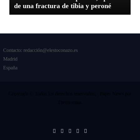
de una fractura de tibia y peroné
Contacto: redacción@elestoconazo.es
Madrid
España
Copyright © Todos los derechos reservados¡
|
Paper News
por
Themeansar
.