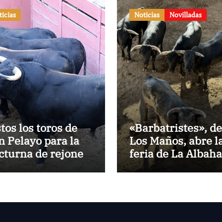
ticias
Noticias
Novilladas
stos los toros de
«Barbatristes», de
n Pelayo para la
Los Maños, abre l
cturna de rejones
feria de La Albah
 El Puerto
de Huesca