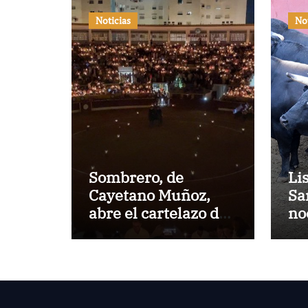
Noticias
No
Sombrero, de
Li
Cayetano Muñoz,
Sa
abre el cartelazo de
no
Marbella
en