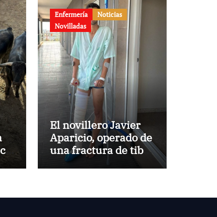
Enfermería
Noticias
Novilladas
El novillero Javier
a
Aparicio, operado de
aca
una fractura de tibia
y peroné