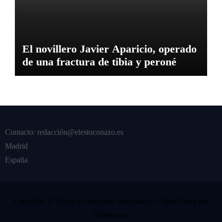
El novillero Javier Aparicio, operado
de una fractura de tibia y peroné
Contacto: redacción@elestoconazo.es
Madrid
España
Copyright © Todos los derechos reservados¡
|
Paper News
por
Themeansar
.