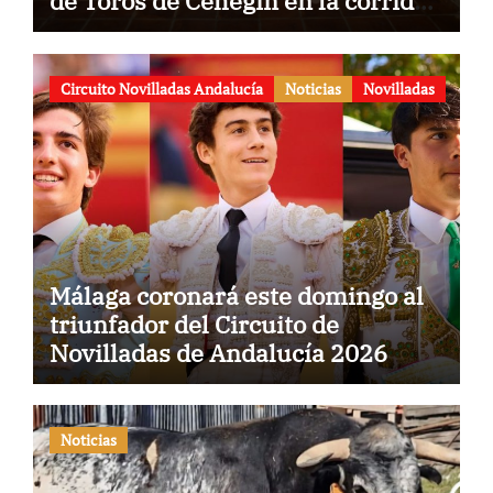
de Toros de Cehegín en la corrida
conmemorativa de su 125
aniversario
Circuito Novilladas Andalucía
Noticias
Novilladas
Málaga coronará este domingo al
triunfador del Circuito de
Novilladas de Andalucía 2026
Noticias