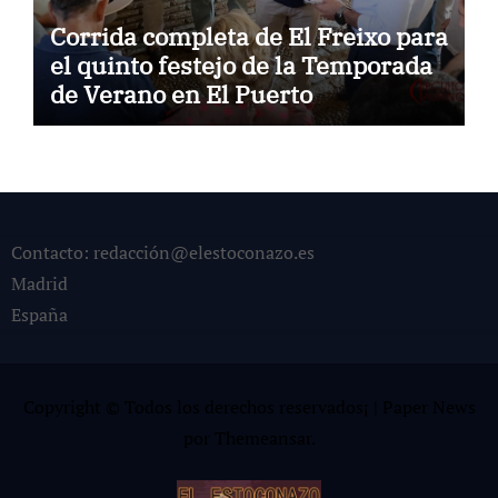
Corrida completa de El Freixo para
el quinto festejo de la Temporada
de Verano en El Puerto
Contacto: redacción@elestoconazo.es
Madrid
España
Copyright © Todos los derechos reservados¡
|
Paper News
por
Themeansar
.