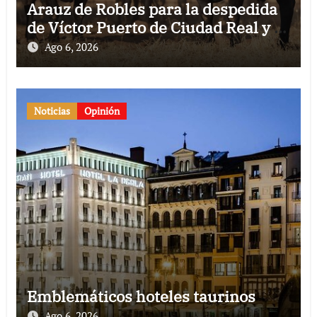
Arauz de Robles para la despedida
de Víctor Puerto de Ciudad Real y el
gran momento de Luque y Navalón
Ago 6, 2026
Noticias
Opinión
Emblemáticos hoteles taurinos
Ago 6, 2026