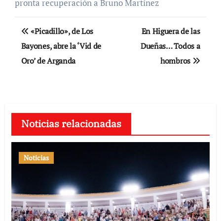
pronta recuperación a Bruno Martínez
Navegación
«Picadillo», de Los
En Higuera de las
de
Bayones, abre la ‘Vid de
Dueñas… Todos a
Oro’ de Arganda
hombros
entradas
Noticias relacionadas
Noticias