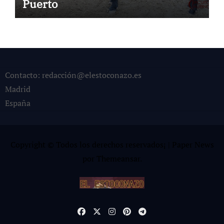
Puerto
Contacto: redacción@elestoconazo.es
Madrid
España
Copyright © Todos los derechos reservados¡
|
Paper News
por
Themeansar
.