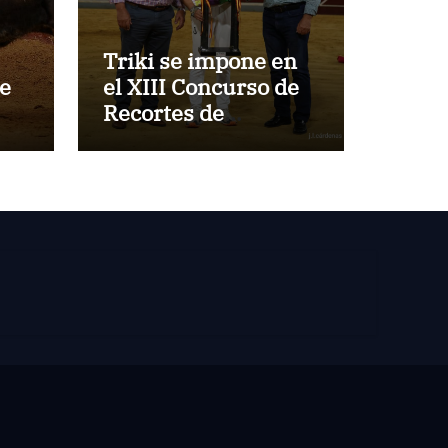
Triki se impone en
de
el XIII Concurso de
Recortes de
z
Villaseca
de
blo