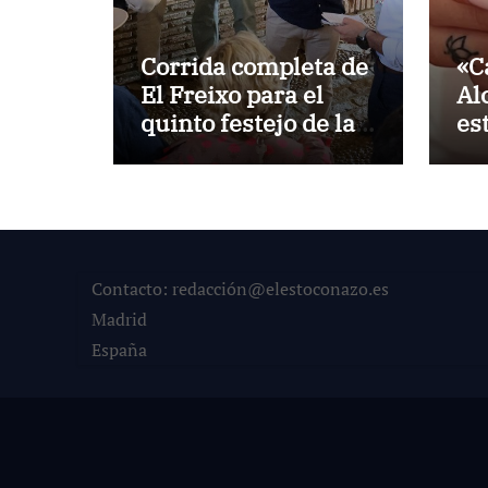
Corrida completa de
«C
El Freixo para el
Al
quinto festejo de la
es
Temporada de
la
Verano en El Puerto
Po
Contacto: redacción@elestoconazo.es
Madrid
España