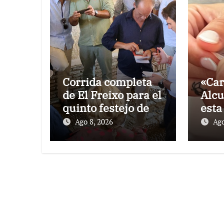
Corrida completa
«Car
de El Freixo para el
Alcu
quinto festejo de la
esta
Temporada de
de l
Ago 8, 2026
Ago
Verano en El
Pon
Puerto