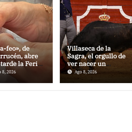
a-feo», de
Villaseca de la
rrucén, abre
Sagra, el orgullo de
 tarde la Feria
ver nacer un
a Peregrina de
torero:Gorka Jerez
 8, 2026
Ago 8, 2026
tevedra
debutará vestido
de luces ante su
pueblo