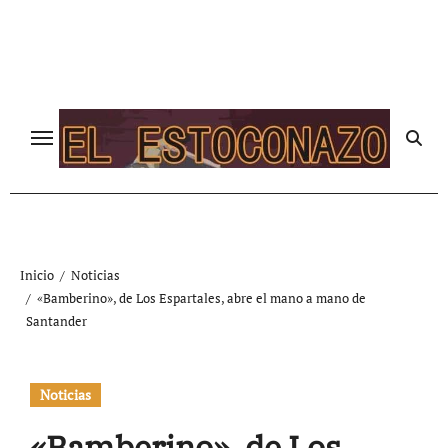
Ir
al
contenido
Inicio
Noticias
«Bamberino», de Los Espartales, abre el mano a mano de
Santander
Noticias
«Bamberino», de Los