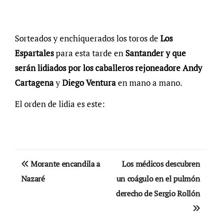
Sorteados y enchiquerados los toros de
Los
Espartales
para esta tarde en
Santander y que
serán lidiados por los caballeros rejoneadore Andy
Cartagena
y
Diego Ventura
en mano a mano.
El orden de lidia es este:
Navegación
Morante encandila a
Los médicos descubren
de
Nazaré
un coágulo en el pulmón
derecho de Sergio Rollón
entradas