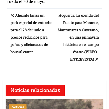
ruedo el 20 de mayo.
Navegación
Alicante lanza un
Hogueras: La corrida del
de
pack especial de entradas
Puerto para Morante,
para el 28 de junio a
Manzanares y Cayetano,
entradas
precios reducidos para
en una primavera
peñas y aficionados de
histórica en el campo
bous al carrer
charro (VIDEO-
ENTREVISTA)
Noticias relacionadas
Noticias