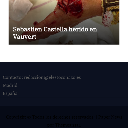
Sebastien Castella herido en
Vauvert
Contacto: redacción@elestoconazo.es
Madrid
España
Copyright © Todos los derechos reservados¡
|
Paper News
por
Themeansar
.