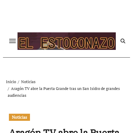
Ir
al
contenido
Inicio
Noticias
Aragón TV abre la Puerta Grande tras un San Isidro de grandes
audiencias
Noticias
Aragón TV abre la Puerta