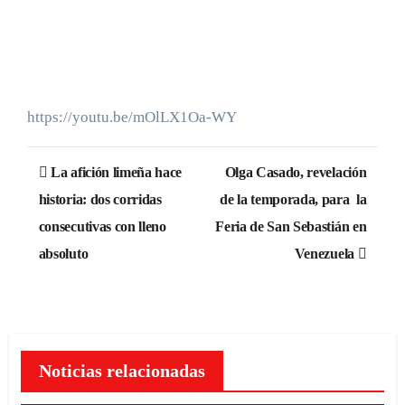
https://youtu.be/mOlLX1Oa-WY
Navegación
La afición limeña hace
Olga Casado, revelación
de
historia: dos corridas
de la temporada, para la
consecutivas con lleno
Feria de San Sebastián en
entradas
absoluto
Venezuela
Noticias relacionadas