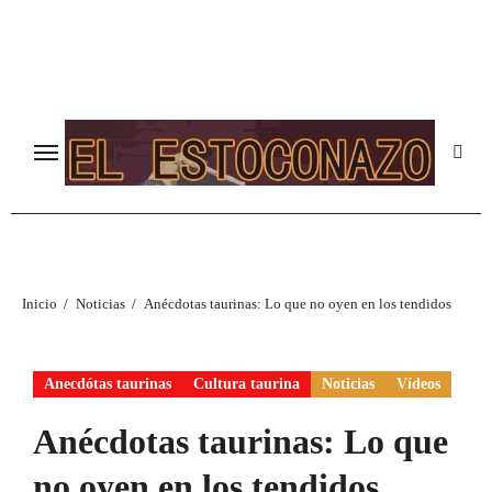
Ir
al
contenido
Inicio
Noticias
Anécdotas taurinas: Lo que no oyen en los tendidos
Anecdótas taurinas
Cultura taurina
Noticias
Vídeos
Anécdotas taurinas: Lo que
no oyen en los tendidos