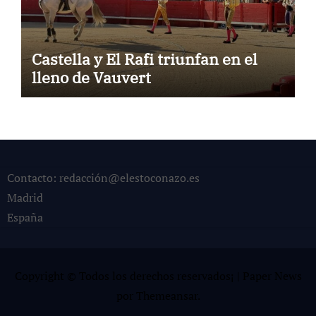
Castella y El Rafi triunfan en el
lleno de Vauvert
Contacto: redacción@elestoconazo.es
Madrid
España
Copyright © Todos los derechos reservados¡
|
Paper News
por
Themeansar
.