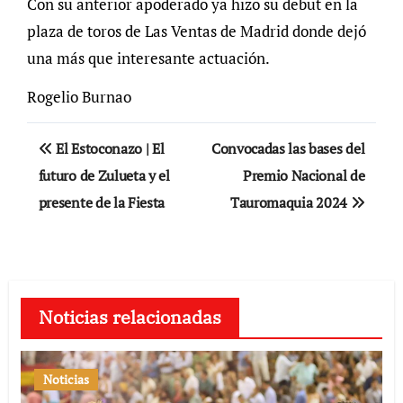
Con su anterior apoderado ya hizo su debut en la
plaza de toros de Las Ventas de Madrid donde dejó
una más que interesante actuación.
Rogelio Burnao
Navegación
El Estoconazo | El
Convocadas las bases del
de
futuro de Zulueta y el
Premio Nacional de
presente de la Fiesta
Tauromaquia 2024
entradas
Noticias relacionadas
Noticias