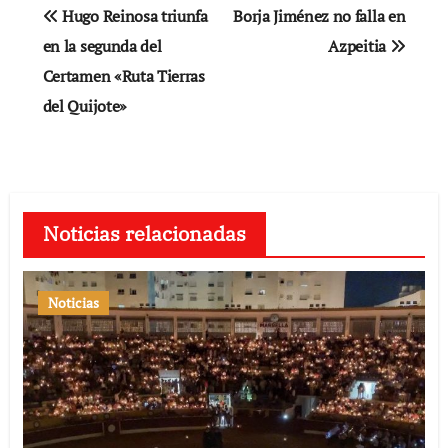
Navegación
Hugo Reinosa triunfa
Borja Jiménez no falla en
de
en la segunda del
Azpeitia
Certamen «Ruta Tierras
entradas
del Quijote»
Noticias relacionadas
Noticias