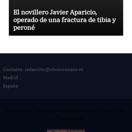
El novillero Javier Aparicio,
operado de una fractura de tibia y
peroné
Contacto: redacción@elestoconazo.es
Madrid
España
Copyright © Todos los derechos reservados¡
|
Paper News
por
Themeansar
.