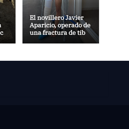
El novillero Javier
a
Aparicio, operado de
aca
una fractura de tibia
y peroné