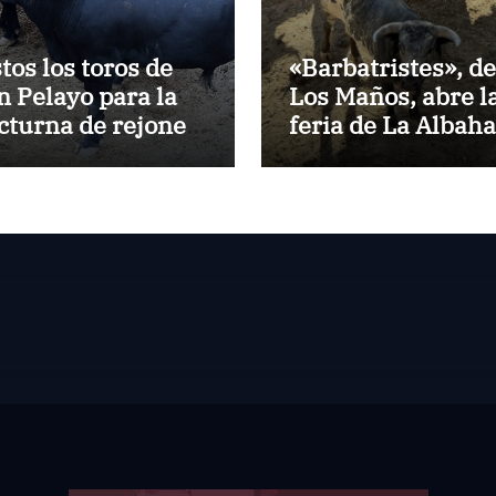
stos los toros de
«Barbatristes», de
n Pelayo para la
Los Maños, abre l
cturna de rejones
feria de La Albah
 El Puerto
de Huesca