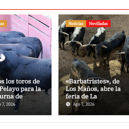
ias
Noticias
Novilladas
os los toros de
«Barbatristes», de
Pelayo para la
Los Maños, abre la
urna de
feria de La
nes en El
Albahaca de
 7, 2026
Ago 7, 2026
to
Huesca