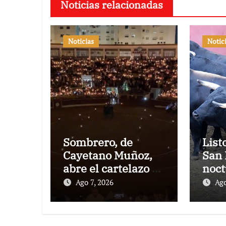
Noticias relacionadas
Noticias
Notic
Sombrero, de
List
Cayetano Muñoz,
San 
abre el cartelazo de
noct
Marbella
rejo
Ago 7, 2026
Ago
Puer