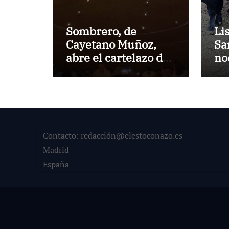
Sombrero, de
Li
Cayetano Muñoz,
Sa
abre el cartelazo de
no
Marbella
en
Contacto: redacción@elestoconazo.es
Madrid
España