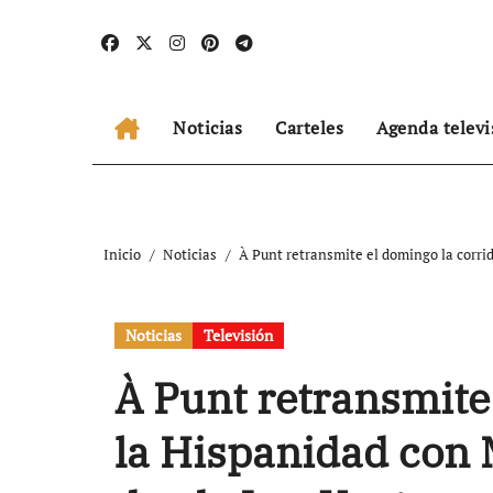
Ir
al
contenido
Noticias
Carteles
Agenda televi
Inicio
Noticias
À Punt retransmite el domingo la corri
Noticias
Televisión
À Punt retransmite
la Hispanidad con 