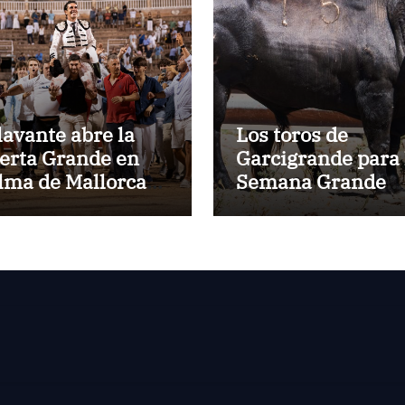
lavante abre la
Los toros de
erta Grande en
Garcigrande para 
lma de Mallorca
Semana Grande
n una gran tarde
Donostiarra
te los Cuvillo