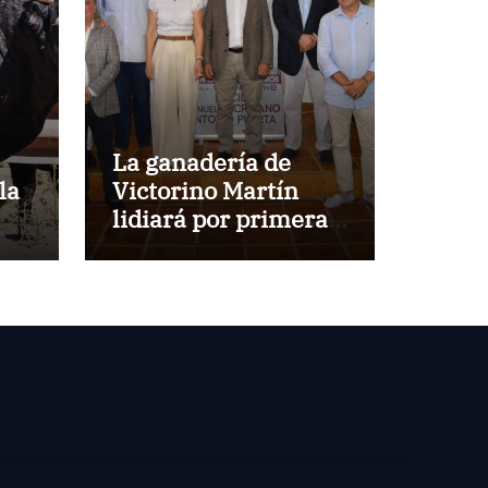
La ganadería de
la
Victorino Martín
lidiará por primera
vez en la Plaza de
Toros de Cehegín en
la corrida
conmemorativa de
su 125 aniversario