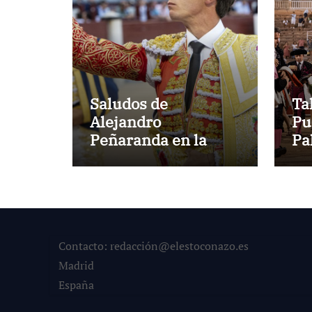
Saludos de
Ta
Alejandro
Pu
Peñaranda en la
Pa
primera corrida de
co
toros de agosto
an
Contacto: redacción@elestoconazo.es
Madrid
España