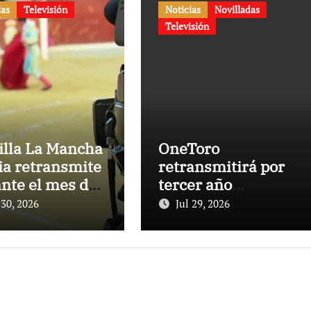
ias
Televisión
Noticias
Novilladas
Televisión
illa La Mancha
OneToro
a retransmite
retransmitirá por
nte el mes de
tercer año
to una decena
consecutivo el
 30, 2026
Jul 29, 2026
estejos
Alfarero de Oro de
inos de la
Villaseca de la
ón en exclusiva
Sagra