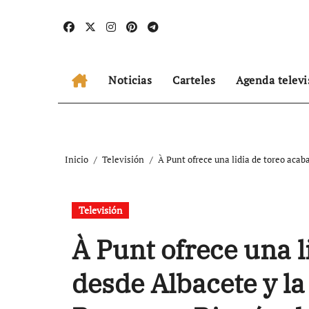
Ir
al
contenido
Noticias
Carteles
Agenda televi
Inicio
Televisión
À Punt ofrece una lidia de toreo acab
Televisión
À Punt ofrece una l
desde Albacete y la