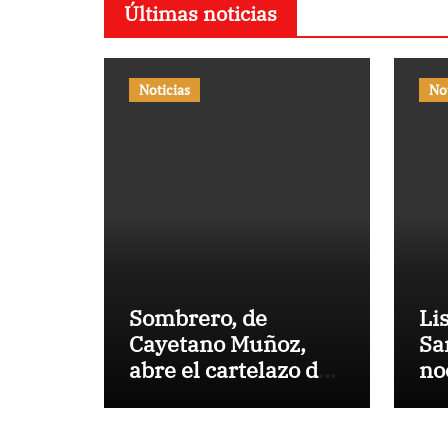
Últimas noticias
Noticias
No
Sombrero, de
Li
Cayetano Muñoz,
Sa
abre el cartelazo de
no
Marbella
en