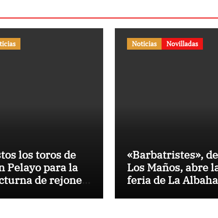
ticias
Noticias
Novilladas
stos los toros de
«Barbatristes», de
n Pelayo para la
Los Maños, abre l
cturna de rejones
feria de La Albah
 El Puerto
de Huesca