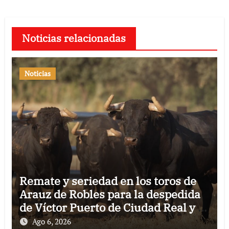
Noticias relacionadas
Noticias
Remate y seriedad en los toros de
Arauz de Robles para la despedida
de Víctor Puerto de Ciudad Real y el
gran momento de Luque y Navalón
Ago 6, 2026