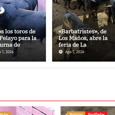
os los toros de
«Barbatristes», de
Pelayo para la
Los Maños, abre la
urna de
feria de La
nes en El
Albahaca de
 7, 2026
Ago 7, 2026
to
Huesca
ticias
Noticias
Novilladas