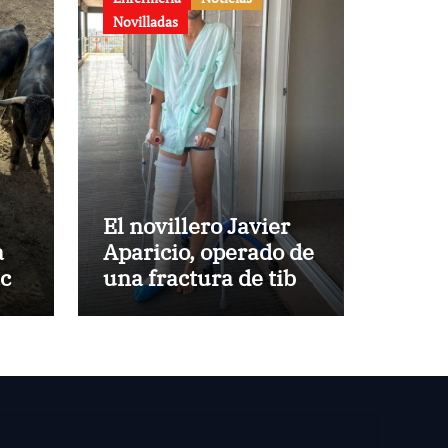
Novilladas
El novillero Javier
a
Aparicio, operado de
aca
una fractura de tibia
y peroné