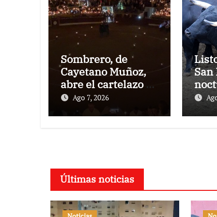
Sombrero, de
List
Cayetano Muñoz,
San 
abre el cartelazo de
noct
Marbella
rejo
Ago 7, 2026
Ago
Puer
Últimas noticias
Noticias
No