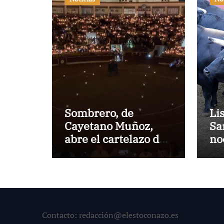
Sombrero, de
Li
Cayetano Muñoz,
Sa
abre el cartelazo de
no
Marbella
en
Contacto: redacción@elestoconazo.es