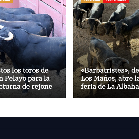
stos los toros de
«Barbatristes», de
n Pelayo para la
Los Maños, abre l
cturna de rejones
feria de La Albah
 El Puerto
de Huesca