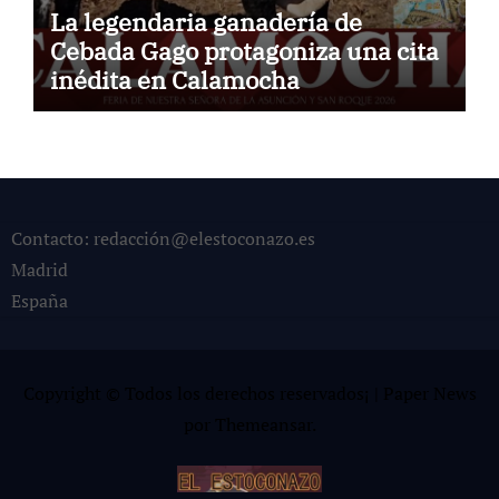
La legendaria ganadería de
Cebada Gago protagoniza una cita
inédita en Calamocha
Contacto: redacción@elestoconazo.es
Madrid
España
Copyright © Todos los derechos reservados¡
|
Paper News
por
Themeansar
.