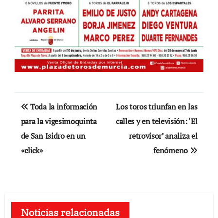
Navegación
Toda la información
Los toros triunfan en las
de
para la vigesimoquinta
calles y en televisión: ‘El
de San Isidro en un
retrovisor’ analiza el
entradas
«click»
fenómeno
Noticias relacionadas