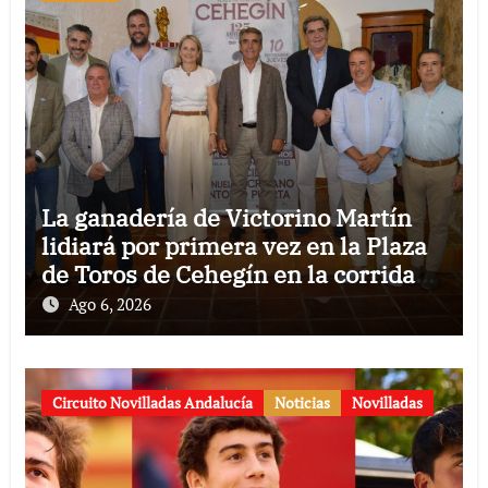
La ganadería de Victorino Martín
lidiará por primera vez en la Plaza
de Toros de Cehegín en la corrida
conmemorativa de su 125
Ago 6, 2026
aniversario
Circuito Novilladas Andalucía
Noticias
Novilladas