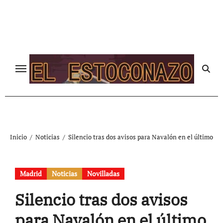
Ir
al
contenido
Inicio
Noticias
Silencio tras dos avisos para Navalón en el último
Madrid
Noticias
Novilladas
Silencio tras dos avisos
para Navalón en el último