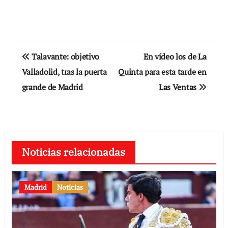
Navegación
Talavante: objetivo
En vídeo los de La
de
Valladolid, tras la puerta
Quinta para esta tarde en
grande de Madrid
Las Ventas
entradas
Noticias relacionadas
Madrid
Noticias