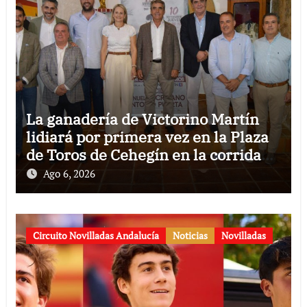
La ganadería de Victorino Martín
lidiará por primera vez en la Plaza
de Toros de Cehegín en la corrida
conmemorativa de su 125
Ago 6, 2026
aniversario
Circuito Novilladas Andalucía
Noticias
Novilladas