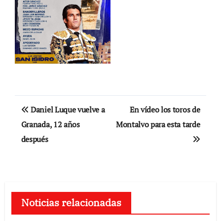
Navegación
Daniel Luque vuelve a
En vídeo los toros de
de
Granada, 12 años
Montalvo para esta tarde
después
entradas
Noticias relacionadas