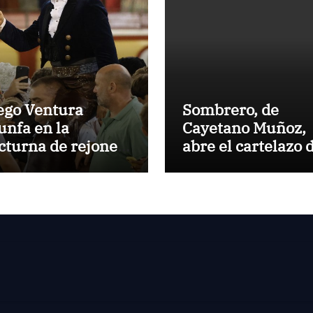
ego Ventura
Sombrero, de
iunfa en la
Cayetano Muñoz,
cturna de rejones
abre el cartelazo 
 El Puerto
Marbella