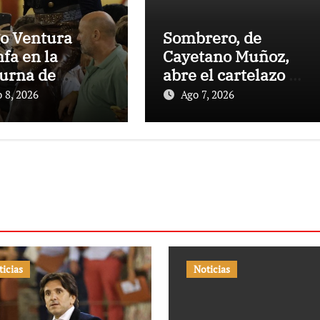
o Ventura
Sombrero, de
nfa en la
Cayetano Muñoz,
urna de
abre el cartelazo de
nes de El
Marbella
 8, 2026
Ago 7, 2026
to
ticias
Noticias