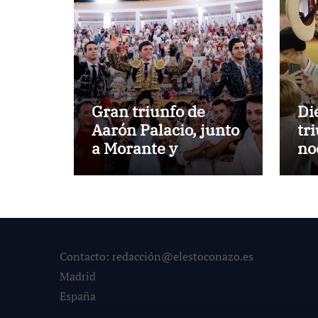
Gran triunfo de
Di
Aarón Palacio, junto
tr
a Morante y
no
Manzanares, en
de
Marbella
Contacto: redacción@elestoconazo.es
Madrid
España