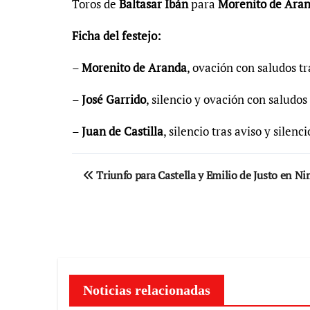
Toros de
Baltasar Ibán
para
Morenito de Arand
Ficha del festejo:
–
Morenito de Aranda
, ovación con saludos tr
–
José Garrido
, silencio y ovación con saludos
–
Juan de Castilla
, silencio tras aviso y silenci
Navegación
Triunfo para Castella y Emilio de Justo en N
de
entradas
Noticias relacionadas