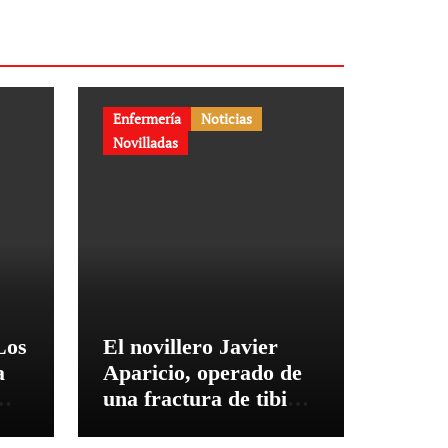
Enfermería
Noticias
Novilladas
Los
El novillero Javier
a
Aparicio, operado de
una fractura de tibia y
peroné