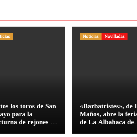
ticias
Noticias
Novilladas
tos los toros de San
«Barbatristes», de 
ayo para la
Maños, abre la feri
cturna de rejones en
de La Albahaca de
 Puerto
Huesca