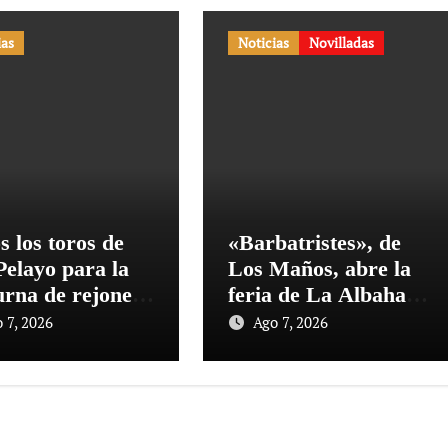
ias
Noticias
Novilladas
s los toros de
«Barbatristes», de
Pelayo para la
Los Maños, abre la
urna de rejones
feria de La Albahaca
l Puerto
de Huesca
 7, 2026
Ago 7, 2026