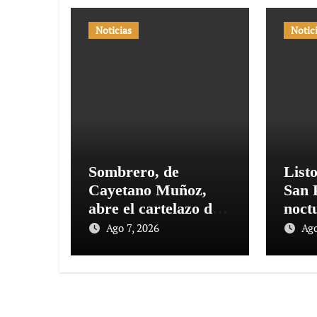
Noticias
Notic
Sombrero, de
Listo
Cayetano Muñoz,
San 
abre el cartelazo de
noct
Marbella
en E
Ago 7, 2026
Ago