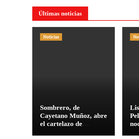
Últimas noticias
Noticias
No
Sombrero, de
Lis
Cayetano Muñoz, abre
Pel
el cartelazo de
no
Marbella
El