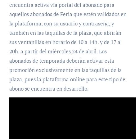
encuentra activa vía portal del abonado para
aquellos abonados de Feria que estén validados en
la plataforma, con su usuario y contraseña, y
también en las taquillas de la plaza, que abrirán
sus ventanillas en horario de 10 a 14h. y de 17 a
20h. a partir del miércoles 24 de abril. Los
abonados de temporada deberán activar esta
promoción exclusivamente en las taquillas de la
plaza, pues la plataforma online para este tipo de
abono se encuentra en desarrollo.