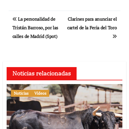
Navegación
La personalidad de
Clarines para anunciar el
de
Tristán Barroso, por las
cartel de la Feria del Toro
calles de Madrid (Spot)
entradas
Noticias relacionadas
Noticias
Vídeos