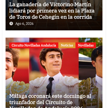
La ganadería de Victorino Martín
lidiará por primera vez en la Plaza
de Toros de Cehegín en la corrida
conmemorativa de su 125
Ago 6, 2026
aniversario
Circuito Novilladas Andalucía
Noticias
Novilladas
Málaga coronará este domingo al
triunfador del Circuito de