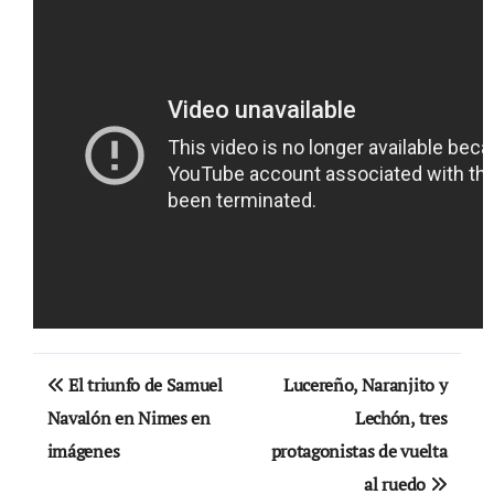
Navegación
El triunfo de Samuel
Lucereño, Naranjito y
de
Navalón en Nimes en
Lechón, tres
imágenes
protagonistas de vuelta
entradas
al ruedo